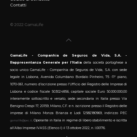
Contatti
© 2022 GamaLife
GamaLife - Companhia de Seguros de Vida, S.A. -
Rappresentanza Generale per l’Italia
della società portoghese a
socio unico GamaLife - Companhia de Seguros de Vida, S.A. con sede
legale in Lisbona, Avenida Columbano Bordalo Pinheiro, 75 -11º piano,
1070-061, numero d’iscrizione presso l'Ufficio del Registro delle Imprese di
Lisbona e codice fiscale 503024856, capitale sociale Euro 50.000.000,00
interamente sottoscritto e versato, sede secondaria in Italia presso Via
Benigno Crespi 17, 20159, Milano, C.F. e n. iscrizione presso il Registro delle
imprese di Milano Monza Brianza e Lodi 12582180969, indirizzo PEC
. Operante in Italia in regime di libero stabilimento e iscritta
gamalife@pec.it
all’Albo Imprese IVASS (Elenco I) il 13 ottobre 2022, n. I.00176.